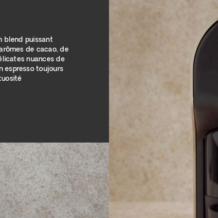
n blend puissant
x arômes de cacao, de
délicates nuances de
n espresso toujours
tuosité