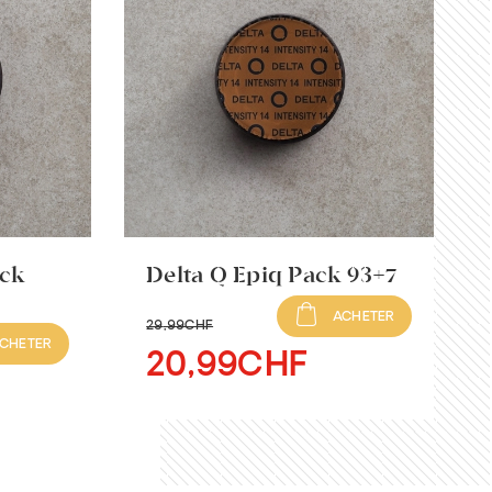
ack
Delta Q Epiq Pack 93+7
ACHETER
29
,99CHF
CHETER
20
,99CHF