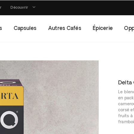
r
Découvrir
s
Capsules
Autres Cafés
Épicerie
Opp
Delta
Le blen
en pack
camerou
corsé e
fruits 
framboi