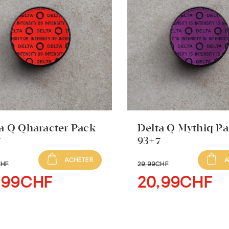
a Q Qharacter Pack
Delta Q Mythiq P
7
93+7
ACHETER
A
CHF
29
,99CHF
,99CHF
20
,99CHF