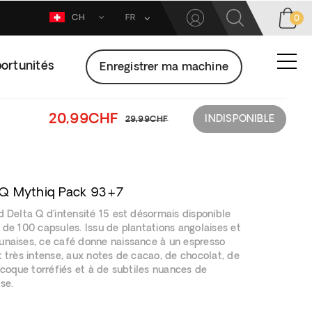
CH
FR
0
ortunités
Enregistrer ma machine
20,99CHF
INDISPONIBLE
29,99CHF
 Q Mythiq Pack 93+7
d Delta Q d’intensité 15 est désormais disponible
 de 100 capsules. Issu de plantations angolaises et
naises, ce café donne naissance à un espresso
t très intense, aux notes de cacao, de chocolat, de
à coque torréfiés et à de subtiles nuances de
se.