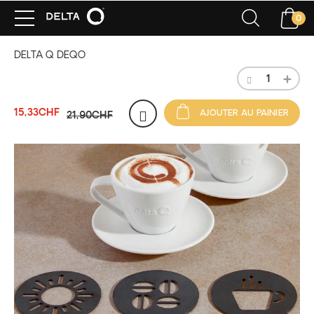
0
DELTA Q DEQO
15,33CHF
AJOUTER AU PAINIER
21,90CHF