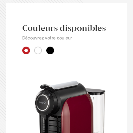
Dimensions:
152 x 281 x 374
Poids approximatif:
0,18
Capacité de consigne des capsules usagées:
5
Couleurs disponibles
capsules
La pression:
19 Bar
Découvrez votre couleur
Puissance:
1200 W
Tension:
220-240 V
Fréquence:
50 Hz
Manuel d'utilisation Delta
Q Qool Evolution