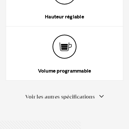
Hauteur réglable
Volume programmable
Voir les autres spécifications
Consommables:
capsules Delta Q
Éjection:
Éjection manuelle (poignée) de la capsule
usagée