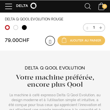
0
DELTA Q QOOL EVOLUTION ROUGE
79,00CHF
AJOUTER AU PAINIER
DELTA Q QOOL EVOLUTION
Votre machine préférée,
encore plus Qool
La machine à café expresso Delta Q Qool Evolution, au
design moderne et à l'utilisation simple et intuitive, a
été conçue pour tous ceux qui apprécient l'innovation et