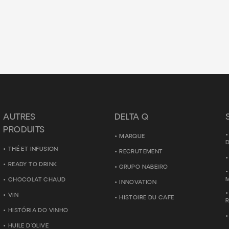
AUTRES
DELTA Q
PRODUITS
MARQUE
D
THÉ ET INFUSION
RECRUTEMENT
READY TO DRINK
GRUPO NABEIRO
CHOCOLAT CHAUD
INNOVATION
VIN
HISTOIRE DU CAFE
HISTÓRIA DO VINHO
HUILE D'OLIVE