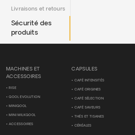
Livraisons et retours
Sécurité des
produits
MACHINES ET
CAPSULES
ACCESSOIRES
CAFÉ INTENSITÉS
RISE
CAFÉ ORIGINES
QOOL EVOLUTION
CAFÉ SÉLECTION
MINIQOOL
CAFÉ SAVEURS
MINI MILKQOOL
THÉS ET TISANES
ACCESSOIRES
CÉRÉALES