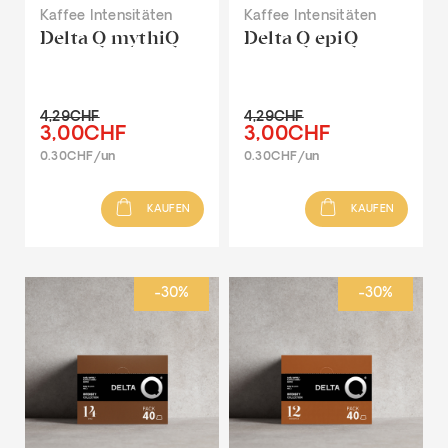
Kaffee Intensitäten
Kaffee Intensitäten
Delta Q mythiQ
Delta Q epiQ
4,29CHF
4,29CHF
3,00CHF
3,00CHF
0.30CHF/un
0.30CHF/un
KAUFEN
KAUFEN
-30%
-30%