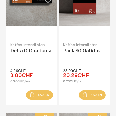
Kaffee Intensitäten
Kaffee Intensitäten
Delta Q Qharisma
Pack 80 Qalidus
4,29CHF
28,99CHF
3,00CHF
20,29CHF
0.30CHF/un
0.25CHF/un
KAUFEN
KAUFEN