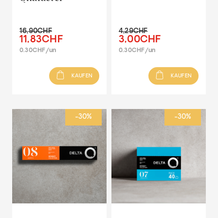
16,90CHF
4,29CHF
11,83CHF
3,00CHF
0.30CHF/un
0.30CHF/un
KAUFEN
KAUFEN
-30%
-30%