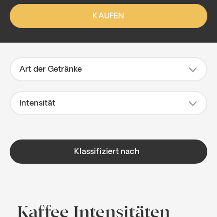
KAUFEN
2
7
Art der Getränke
Intensität
Klassifiziert nach
Kaffee Intensitäten