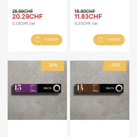
28,99CHF
16,90CHF
20,29CHF
11,83CHF
0.25CHF/un
0.30CHF/un
KAUFEN
KAUFEN
-30%
-30%