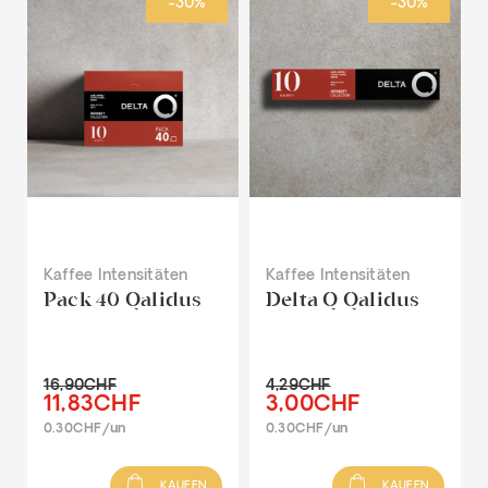
-30%
-30%
Kaffee Intensitäten
Kaffee Intensitäten
Pack 40 Qalidus
Delta Q Qalidus
16,90CHF
4,29CHF
11,83CHF
3,00CHF
0.30CHF/un
0.30CHF/un
KAUFEN
KAUFEN