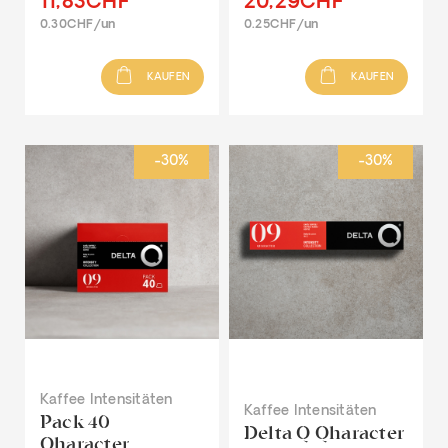
11,83CHF
20,29CHF
0.30CHF/un
0.25CHF/un
KAUFEN
KAUFEN
-30%
-30%
Kaffee Intensitäten
Kaffee Intensitäten
Pack 40
Delta Q Qharacter
Qharacter