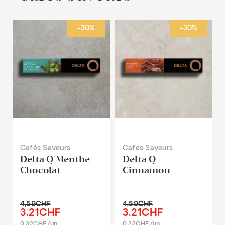
-30%
-30%
Cafés Saveurs
Cafés Saveurs
Delta Q Menthe
Delta Q
Chocolat
Cinnamon
4,59CHF
4,59CHF
3,21CHF
3,21CHF
0.32CHF/un
0.32CHF/un