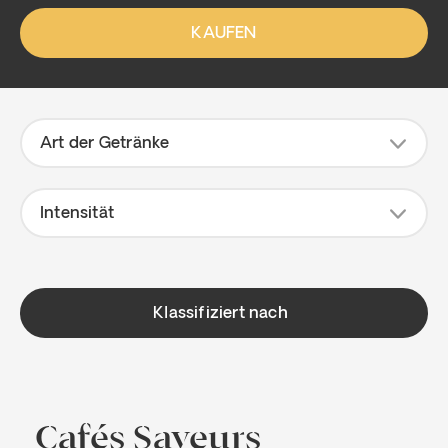
KAUFEN
2
7
Art der Getränke
Intensität
Klassifiziert nach
Cafés Saveurs