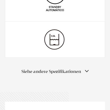
Siehe andere Spezifikationen
Verbrauchesmaterial:
Delta-Q-Kapseln
Auswurf:
Automatischer Auswurf der gebrauchten
Kapsel
Peso Aproximado:
3,7 kg
Einwurfkapazität für gebrauchte Kapseln:
10