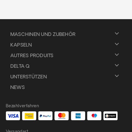
Delta
Q
MASCHINEN UND ZUBEHÖR
KAPSELN
Iconiq
AUTRES PRODUITS
DELTA Q
UNTERSTÜTZEN
NEWS
Bezahlverfahren
Versandart