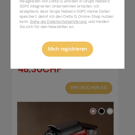
Neuigkeiten von Delta Q und den in Grupo Nabeiro
SGPS integrierten Unternehmen erhalten. Ich
akzeptiere, dass Grupo Nabeiro SGPS meine Daten
speichert, damit ich den Delta Q Online-Shop nutzen
kann.
Siehe die Datenschutzerklärung.
und melden
Sie sich für den Newsletter an.
Delta Q MiniQool
Ideal für Ihren Alltag.
Mich registrieren
69,00CHF
48,30CHF
ERFORSCHEN SIE