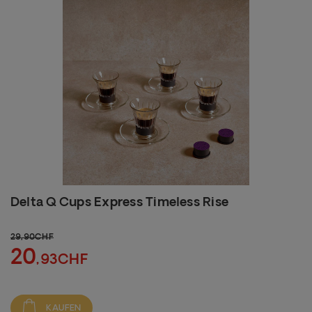
Delta Q Cups Express Timeless Rise
29
,90CHF
20
,93CHF
KAUFEN