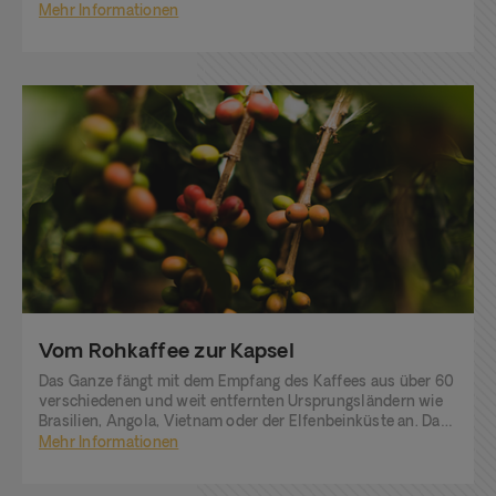
extremen Süden des Roten Meeres verbannte.
Mehr Informationen
Vom Rohkaffee zur Kapsel
Das Ganze fängt mit dem Empfang des Kaffees aus über 60
verschiedenen und weit entfernten Ursprungsländern wie
Brasilien, Angola, Vietnam oder der Elfenbeinküste an. Das
ist der Zeitpunkt, an welchem der erste visuelle und
Mehr Informationen
olfaktorische Kontakt mit dem Kaffee hergestellt wird.