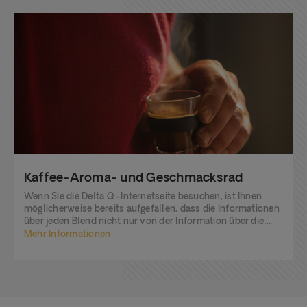
Kaffee-Aroma- und Geschmacksrad
Wenn Sie die Delta Q -Internetseite besuchen, ist Ihnen
möglicherweise bereits aufgefallen, dass die Informationen
über jeden Blend nicht nur von der Information über die
Ursprungsländer der Kaffeebohnen begleitet wird, sondern
Mehr Informationen
auch von der sensorischen Beschreibung.